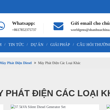
Whatsapp:
Gửi email cho chún
+8617852375737
worldgens@shanhuachina
M
TIN TỨC
DỰ ÁN
GIẢI PHÁP
CÂU HỎI THƯỜN
/
/
/
/
Máy Phát Điện Diesel
Máy Phát Điện Các Loại Khác
 PHÁT ĐIỆN CÁC LOẠI 