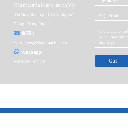
Khu phát triển kinh tế, huyện Văn
Thượng, thành phố Tế Ninh, Sơn
Đông, Trung Quốc
邮箱：
worldgens@shanhuachina.cn
Whatsapp:
Gửi
+8617852375737
Bản quyền © 2023 Shandong Huali Electromechanical Co
Điều khoản & Điều kiện ·
隐私政策