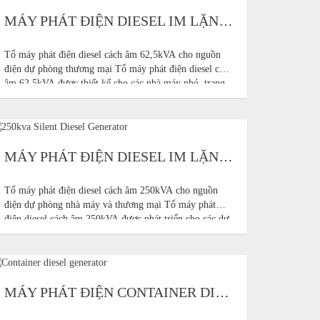
MÁY PHÁT ĐIỆN DIESEL IM LẶNG 62.5KVA
Tổ máy phát điện diesel cách âm 62,5kVA cho nguồn
điện dự phòng thương mại Tổ máy phát điện diesel cách
âm 62,5kVA được thiết kế cho các nhà máy nhỏ, trang
trại, xưởng, tòa nhà thương mại, phòng khám nhỏ,
trường học, kho lạnh, trạm bơm nước
MÁY PHÁT ĐIỆN DIESEL IM LẶNG 250KVA
Tổ máy phát điện diesel cách âm 250kVA cho nguồn
điện dự phòng nhà máy và thương mại Tổ máy phát
điện diesel cách âm 250kVA được phát triển cho các dự
án nguồn điện dự phòng tải trung bình, nơi cần kiểm
soát tiếng ồn, đầu ra ổn định và bảo trì thực tế
MÁY PHÁT ĐIỆN CONTAINER DIESEL