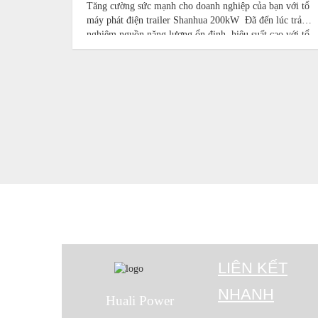
Tăng cường sức mạnh cho doanh nghiệp của bạn với tổ
máy phát điện trailer Shanhua 200kW Đã đến lúc trải
nghiệm nguồn năng lượng ổn định, hiệu suất cao với tổ
máy phát điện trailer Shanhua 200kW—được thiết kế
cho các chuyên gia khó tính như
LIÊN KẾT
NHANH
Huali Power