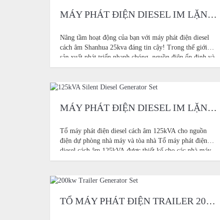
MÁY PHÁT ĐIỆN DIESEL IM LẶNG 25KVA
Nâng tầm hoạt động của bạn với máy phát điện diesel
cách âm Shanhua 25kva đáng tin cậy! Trong thế giới
sản xuất phát triển nhanh chóng, nguồn điện ổn định và
đáng tin cậy không chỉ là nhu cầu thiết yếu. Nó là
xương sống cho hoạt động của bạn
MÁY PHÁT ĐIỆN DIESEL IM LẶNG 125KVA
Tổ máy phát điện diesel cách âm 125kVA cho nguồn
điện dự phòng nhà máy và tòa nhà Tổ máy phát điện
diesel cách âm 125kVA được thiết kế cho các nhà máy
vừa và nhỏ, tòa nhà thương mại, trường học, nhà kho,
kho lạnh, cửa hàng nhỏ
TỔ MÁY PHÁT ĐIỆN TRAILER 200KW