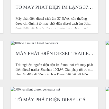
TỔ MÁY PHÁT ĐIỆN IM LẶNG 37.5KVA
Máy phát điện diesel cách âm 37,5kVA, còn thường
được chỉ định là tổ máy phát điện diesel cách âm 30kW,
được thiết kế cho các tòa nhà thương mại nhỏ, trang
trại, văn phòng, phòng khám, xưởng nhỏ, trạm hỗ trợ
viễn thông và các dự án nhẹ
MÁY PHÁT ĐIỆN DIESEL TRAILER 100KW
Trải nghiệm nguồn điện tiện lợi ở mọi nơi với máy phát
điện diesel trailer Shanhua 100kW: Giải pháp tối ưu cho
nhu cầu điện di động của bạn Được thiết kế với hiệu
suất bền bỉ mà bạn cần cho các công trình xây dựng,
công nghiệp và
TỔ MÁY PHÁT ĐIỆN DIESEL CÁCH ÂM 500KVA