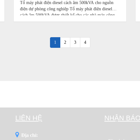
Tổ máy phát điện diesel cách âm 500kVA cho nguồn
điện dự phòng công nghiệp Tổ máy phát điện diesel
cách âm 500kVA được thiết kế cho các nhà máy công
nghiệp, xưởng lớn, cơ sở thương mại, nhà kho, trung
tâm logistics, trạm bơm
1
2
3
4
LIÊN HỆ
NHẬN BÁO
Địa chỉ: