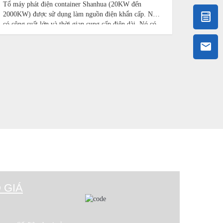
Tổ máy phát điện container Shanhua (20KW đến
2000KW) được sử dụng làm nguồn điện khẩn cấp. Nó
có công suất lớn và thời gian cung cấp điện dài. Nó có
thể hoạt động độc lập và không bị ảnh hưởng bởi lưới
điện
 GIÁ