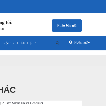
g tôi:
Nhận báo giá
.cn
Ngôn ngữ
G GẶP
LIÊN HỆ
/
/
KHÁC