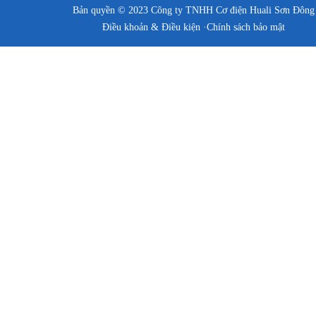
Bản quyền © 2023 Công ty TNHH Cơ điện Huali Sơn Đông
Điều khoản & Điều kiện ·
Chính sách bảo mật