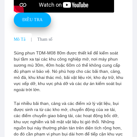
ĐIỀU TRA
Mô Tả
Tham số
Súng phun TDM-M08 80m được thiết kế để kiểm soát
bụi tầm xa tại các khu công nghiệp mở, nơi máy phun
sương mù 30m, 40m hoặc 60m có thể không cung cấp
đủ phạm vi bảo vệ. Nó phù hợp cho các bãi than, cảng,
mỏ đá, khu khai thác mỏ, bãi vật liệu rời, kho dự trữ, khu
vực xếp dỡ, khu vực phá dỡ và các dự án kiểm soát bụi
ngoài trời lớn.
Tại nhiều bãi than, cảng và các điểm xử lý vật liệu, bụi
được sinh ra từ các kho mở, chuyển động của xe tải,
các điểm chuyển giao băng tải, các hoạt động bốc dỡ,
khu vực nghiền và bề mặt vật liệu bị gió thổi. Những
nguồn bụi này thường phân tán trên diện tích rộng hơn,
do đó cần phạm vi phun bụi dài hơn để tiếp cận khu vực