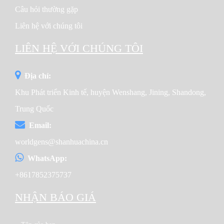
TDM-M08 80m có phù hợp với dự án chống bụi của bạn
Câu hỏi thường gặp
hay không và cung cấp đề xuất cấu hình thực tế dựa
trên điều kiện công trường của bạn.
Liên hệ với chúng tôi
Nhận báo giá 80m Fog Cannon
LIÊN HỆ VỚI CHÚNG TÔI
Địa chỉ:
Khu Phát triển Kinh tế, huyện Wenshang, Jining, Shandong,
Trung Quốc
Email:
worldgens@shanhuachina.cn
WhatsApp:
+8617852375737
NHẬN BÁO GIÁ