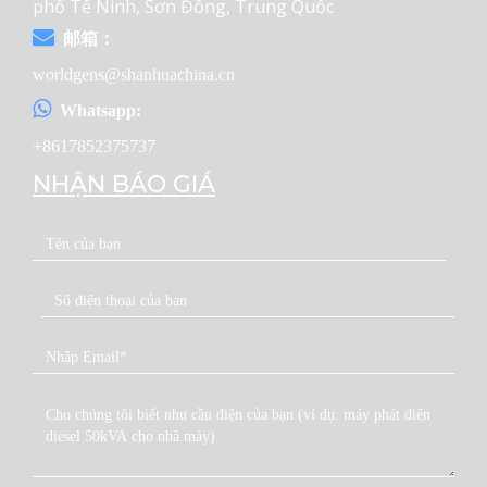
phố Tế Ninh, Sơn Đông, Trung Quốc
邮箱：
worldgens@shanhuachina.cn
Whatsapp:
+8617852375737
NHẬN BÁO GIÁ