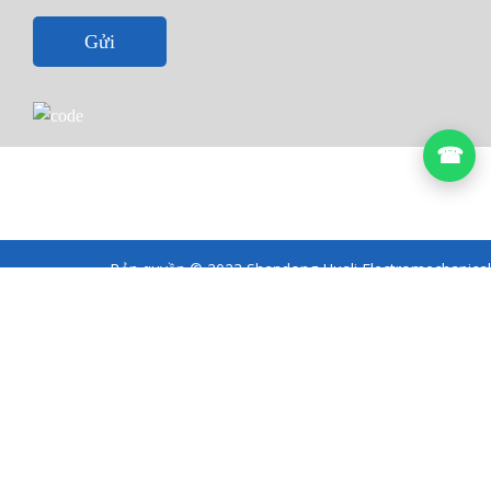
Gửi
☎
Bản quyền © 2023 Shandong Huali Electromechanical
Co., Ltd
Điều khoản & Điều kiện ·
隐私政策