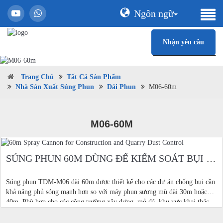
Ngôn ngữ
Nhận yêu cầu
Trang Chủ
Tất Cả Sản Phẩm
Nhà Sản Xuất Súng Phun
Dải Phun
M06-60m
M06-60M
SÚNG PHUN 60M DÙNG ĐỂ KIỂM SOÁT BỤI XÂY DỰNG VÀ MỎ ĐÁ
Súng phun TDM-M06 dài 60m được thiết kế cho các dự án chống bụi cần
khả năng phủ sóng mạnh hơn so với máy phun sương mù dài 30m hoặc
40m. Phù hợp cho các công trường xây dựng, mỏ đá, khu vực khai thác
mỏ, công việc phá dỡ