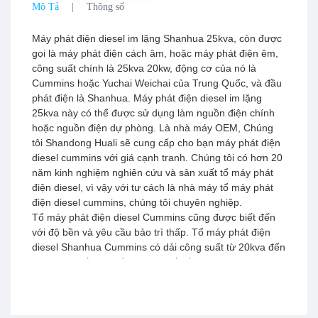
Mô Tả
Thông số
Máy phát điện diesel im lặng Shanhua 25kva, còn được
gọi là máy phát điện cách âm, hoặc máy phát điện êm,
công suất chính là 25kva 20kw, động cơ của nó là
Cummins hoặc Yuchai Weichai của Trung Quốc, và đầu
phát điện là Shanhua. Máy phát điện diesel im lặng
25kva này có thể được sử dụng làm nguồn điện chính
hoặc nguồn điện dự phòng. Là nhà máy OEM, Chúng
tôi Shandong Huali sẽ cung cấp cho bạn máy phát điện
diesel cummins với giá cạnh tranh. Chúng tôi có hơn 20
năm kinh nghiệm nghiên cứu và sản xuất tổ máy phát
điện diesel, vì vậy với tư cách là nhà máy tổ máy phát
điện diesel cummins, chúng tôi chuyên nghiệp.
Tổ máy phát điện diesel Cummins cũng được biết đến
với độ bền và yêu cầu bảo trì thấp. Tổ máy phát điện
diesel Shanhua Cummins có dải công suất từ 20kva đến
2000kva. Nếu bạn cần công suất đầu ra lớn hơn, chúng
tôi tin rằng máy phát điện diesel song song sẽ phù hợp
hơn.
Tổ máy phát điện im lặng 25kva có cấu trúc nhỏ gọn,