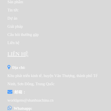
Sản phẩm
● Thông minh: SHANHUA sử dụng bộ điều khiển
Tin tức
Deepsea thương hiệu nổi tiếng thế giới để điều khiển và
bảo vệ tổ máy phát điện. Nút khởi động rất tiện lợi.
Dự án
● Thiết kế và Chi tiết: Thiết kế chu đáo là mục tiêu và
mục đích. Để làm hài lòng khách hàng và tối ưu hóa trải
Giải pháp
nghiệm của khách hàng, Shanhua tập trung vào từng
Câu hỏi thường gặp
chi tiết và xem xét mọi cải tiến định kỳ. Chúng tôi sẽ xem
xét máy phát điện ít nhất 3 lần trước khi sản phẩm ra thị
Liên hệ
trường. Hiện tại, Shanhua đã thực hiện các thay đổi và
cải tiến về cao su chống va đập, ốc vít thép không gỉ,
LIÊN HỆ
cửa, khung đế, cách đi dây, van xả dầu, v.v.
Công ty Động cơ Cummins được thành lập vào năm
Địa chỉ:
1919 bởi Clessie Cummins cùng tên, một thợ cơ khí
Khu phát triển kinh tế, huyện Văn Thượng, thành phố Tế
người Indiana. Cummins là nhà sản xuất thiết bị động
cơ hàng đầu toàn cầu, bao gồm thiết kế, sản xuất và
Ninh, Sơn Đông, Trung Quốc
phân phối động cơ và công nghệ liên quan của hệ thống
邮箱：
nhiên liệu, hệ thống điều khiển, xử lý khí nạp, hệ thống
lọc, xử lý khí thải và hệ thống điện, cũng như dịch vụ
worldgens@shanhuachina.cn
hậu mãi trên toàn thế giới. Cummins bán hàng tại
Whatsapp:
khoảng 160 quốc gia và vùng lãnh thổ thông qua mạng