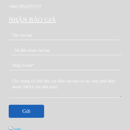
lưới hơn 600 nhà phân phối thuộc công ty và độc lập và
+8617852375737
hơn 5.000 đại lý. Có 34.600 người làm việc tại
Cummins.
NHẬN BÁO GIÁ
Cummins đã đầu tư hơn một trăm bốn mươi triệu đô la
Mỹ. Là nhà đầu tư lớn nhất trong ngành công nghiệp
động cơ Trung Quốc, Cummins có 8 doanh nghiệp liên
doanh và doanh nghiệp sản xuất 100% vốn nước ngoài.
Trong đó, DCEC sản xuất động cơ diesel dòng B, C và
L, cũng như CCEC sản xuất động cơ diesel dòng M, N
và K. Tất cả động cơ đều tuân thủ các tiêu chuẩn ISO
9001, ISO 4001, ISO 8525, IEC 34-1, GB1105, GB/T
2820, CSH 22-2, VDE 0530 và YD/T 502-2000, v.v.
● Truyền động phụ trợ
Dây đai chữ V đơn cho quạt, máy phát điện và bơm nước, với
bánh đai tự căng để giảm thiểu bảo trì.
● Khả năng tái chế hoàn toàn
Gửi
Khối xi lanh có khả năng doa lại nhiều lần. Ống lót xi lanh
dịch vụ và ống dẫn hướng van cũng có sẵn.
● Tiêu thụ nhiên liệu thấp
Tiêu thụ nhiên liệu tuyệt vời với B.S.F.C 215g/kw.h.