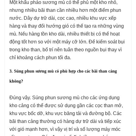
Một khẩu pháo sương mù có thể phủ một kho nhỏ,
nhưng nhiều bãi than cần nhiều hơn một điểm phun
nước. Dây dự trữ dài, cọc cao, nhiều khu vực xếp
hàng và thay đổi hướng gió có thể tạo ra những vùng
mù. Nếu hàng tồn kho dài, nhiều thiết bị có thể hoạt
động tốt hơn so với một máy cỡ lớn. Để kiểm soát bụi
trong kho than, bố trí nên tuân theo nguồn bụi thay vì
chỉ khoảng cách phun tối đa.
3. Súng phun sương mù có phù hợp cho các bãi than cảng
không?
Đúng vậy. Súng phun sương mù cho các ứng dụng
kho cảng có thể được sử dụng gần các cọc than mở,
khu vực bốc dỡ, khu vực băng tải và đường bộ. Các
bãi than cảng thường có hàng dự trữ dài và tiếp xúc
với gió mạnh hơn, vì vậy vị trí và số lượng máy móc