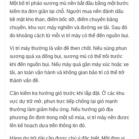
Một bố trí pháo sương mù nên bắt đầu bằng một bước
kiểm tra đơn giản tại chỗ. Người mua nên đánh dấu
bề mặt kho than, điểm bốc dỡ, điểm chuyển băng
chuyền, khu vực máy nghiền và đường xe tải. Sau đó
đo khoảng cách từ mỗi vị trí máy có thể đến nguồn bụi.
Vị trí máy thường là vấn đề then chốt. Nếu súng phun
sương quá xa đống bụi, sương mù có thể trôi trước
khi đến nguồn bụi. Nếu máy quá gần máy xúc hoặc xe
tải, an toàn vận hành và không gian bảo trì có thể trở
thành vấn đề.
Cần kiểm tra hướng gió trước khi lắp đặt. Ở các khu
vực dự trữ mở, phun trực tiếp chống lại gió mạnh
thường làm giảm hiệu ứng. Nếu hướng gió địa
phương ổn định trong một số mùa, vị trí máy nên được
lên kế hoạch dựa trên thông tin đó.
Hàng dự trữ dài cần được chú ý đặc biệt. Một đơn vị