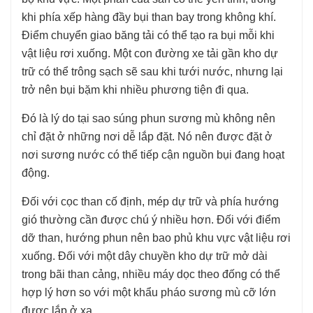
khi phía xếp hàng đầy bụi than bay trong không khí.
Điểm chuyển giao băng tải có thể tạo ra bụi mỗi khi
vật liệu rơi xuống. Một con đường xe tải gần kho dự
trữ có thể trông sạch sẽ sau khi tưới nước, nhưng lại
trở nên bụi bặm khi nhiều phương tiện đi qua.
Đó là lý do tại sao súng phun sương mù không nên
chỉ đặt ở những nơi dễ lắp đặt. Nó nên được đặt ở
nơi sương nước có thể tiếp cận nguồn bụi đang hoạt
động.
Đối với cọc than cố định, mép dự trữ và phía hướng
gió thường cần được chú ý nhiều hơn. Đối với điểm
dỡ than, hướng phun nên bao phủ khu vực vật liệu rơi
xuống. Đối với một dây chuyền kho dự trữ mở dài
trong bãi than cảng, nhiều máy dọc theo đống có thể
hợp lý hơn so với một khẩu pháo sương mù cỡ lớn
được lắp ở xa.