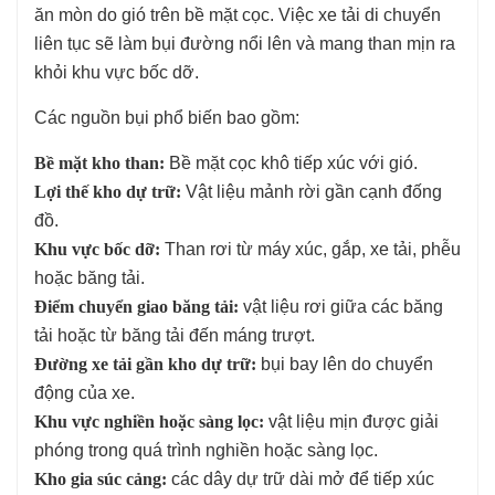
ăn mòn do gió trên bề mặt cọc. Việc xe tải di chuyển
liên tục sẽ làm bụi đường nổi lên và mang than mịn ra
khỏi khu vực bốc dỡ.
Các nguồn bụi phổ biến bao gồm:
Bề mặt kho than:
Bề mặt cọc khô tiếp xúc với gió.
Lợi thế kho dự trữ:
Vật liệu mảnh rời gần cạnh đống
đồ.
Khu vực bốc dỡ:
Than rơi từ máy xúc, gắp, xe tải, phễu
hoặc băng tải.
Điểm chuyển giao băng tải:
vật liệu rơi giữa các băng
tải hoặc từ băng tải đến máng trượt.
Đường xe tải gần kho dự trữ:
bụi bay lên do chuyển
động của xe.
Khu vực nghiền hoặc sàng lọc:
vật liệu mịn được giải
phóng trong quá trình nghiền hoặc sàng lọc.
Kho gia súc cảng:
các dây dự trữ dài mở để tiếp xúc